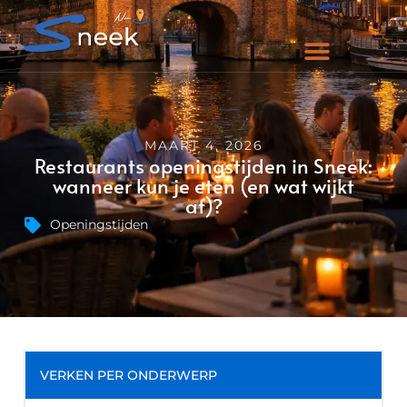
MAART 4, 2026
Restaurants openingstijden in Sneek:
wanneer kun je eten (en wat wijkt
af)?
Openingstijden
VERKEN PER ONDERWERP