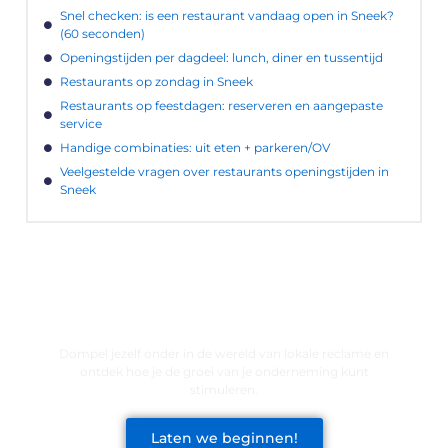
Snel checken: is een restaurant vandaag open in Sneek?
(60 seconden)
Openingstijden per dagdeel: lunch, diner en tussentijd
Restaurants op zondag in Sneek
Restaurants op feestdagen: reserveren en aangepaste
service
Handige combinaties: uit eten + parkeren/OV
Veelgestelde vragen over restaurants openingstijden in
Sneek
LATEN WE DE KRACHT VAN LOKALE
RECLAME ONTDEKKEN VOOR JOUW
BEDRIJF!
Dompel jezelf onder in de wereld van lokale reclame en
ontdek hoe je de groei van je onderneming kunt
stimuleren.
Laten we beginnen!