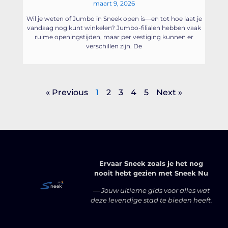
maart 9, 2026
Wil je weten of Jumbo in Sneek open is—en tot hoe laat je
vandaag nog kunt winkelen? Jumbo-filialen hebben vaak
ruime openingstijden, maar per vestiging kunnen er
verschillen zijn. De
« Previous
1
2
3
4
5
Next »
Ervaar Sneek zoals je het nog
nooit hebt gezien met Sneek Nu
— Jouw ultieme gids voor alles wat
deze levendige stad te bieden heeft.