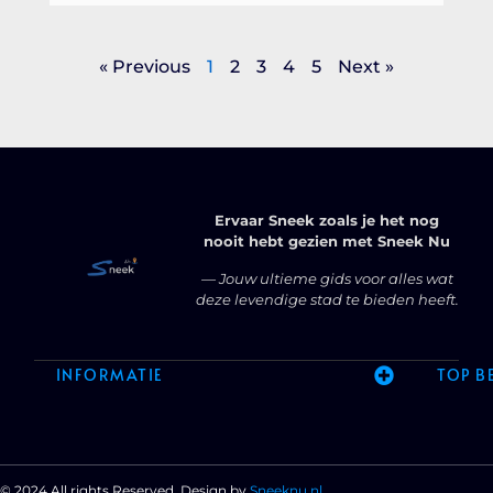
« Previous
1
2
3
4
5
Next »
Ervaar Sneek zoals je het nog
nooit hebt gezien met Sneek Nu
— Jouw ultieme gids voor alles wat
deze levendige stad te bieden heeft.
INFORMATIE
TOP B
© 2024 All rights Reserved. Design by
Sneeknu.nl