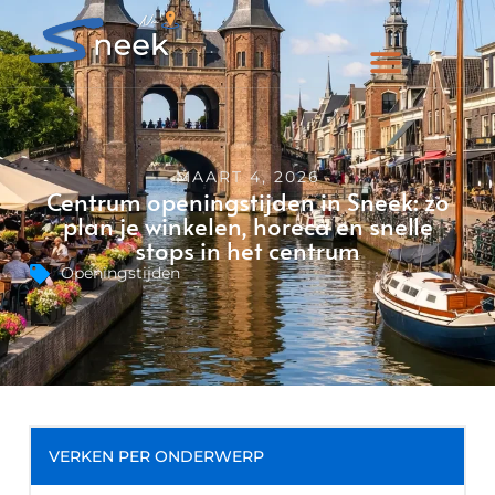
MAART 4, 2026
Centrum openingstijden in Sneek: zo
plan je winkelen, horeca en snelle
stops in het centrum
Openingstijden
VERKEN PER ONDERWERP