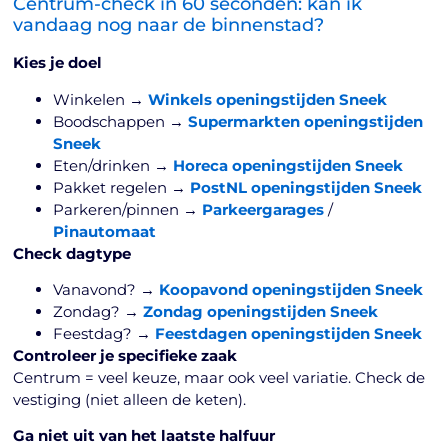
Centrum-check in 60 seconden: kan ik
vandaag nog naar de binnenstad?
Kies je doel
Winkelen →
Winkels openingstijden Sneek
Boodschappen →
Supermarkten openingstijden
Sneek
Eten/drinken →
Horeca openingstijden Sneek
Pakket regelen →
PostNL openingstijden Sneek
Parkeren/pinnen →
Parkeergarages
/
Pinautomaat
Check dagtype
Vanavond? →
Koopavond openingstijden Sneek
Zondag? →
Zondag openingstijden Sneek
Feestdag? →
Feestdagen openingstijden Sneek
Controleer je specifieke zaak
Centrum = veel keuze, maar ook veel variatie. Check de
vestiging (niet alleen de keten).
Ga niet uit van het laatste halfuur