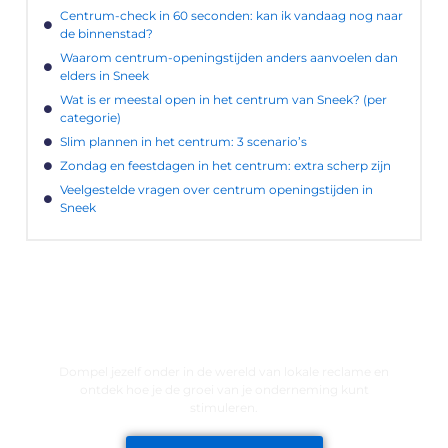
Centrum-check in 60 seconden: kan ik vandaag nog naar
de binnenstad?
Waarom centrum-openingstijden anders aanvoelen dan
elders in Sneek
Wat is er meestal open in het centrum van Sneek? (per
categorie)
Slim plannen in het centrum: 3 scenario’s
Zondag en feestdagen in het centrum: extra scherp zijn
Veelgestelde vragen over centrum openingstijden in
Sneek
LATEN WE DE KRACHT VAN LOKALE
RECLAME ONTDEKKEN VOOR JOUW
BEDRIJF!
Dompel jezelf onder in de wereld van lokale reclame en
ontdek hoe je de groei van je onderneming kunt
stimuleren.