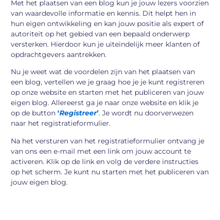
Met het plaatsen van een blog kun je jouw lezers voorzien
van waardevolle informatie en kennis. Dit helpt hen in
hun eigen ontwikkeling en kan jouw positie als expert of
autoriteit op het gebied van een bepaald onderwerp
versterken. Hierdoor kun je uiteindelijk meer klanten of
opdrachtgevers aantrekken.
Nu je weet wat de voordelen zijn van het plaatsen van
een blog, vertellen we je graag hoe je je kunt registreren
op onze website en starten met het publiceren van jouw
eigen blog. Allereerst ga je naar onze website en klik je
op de button
‘
Registreer
’
. Je wordt nu doorverwezen
naar het registratieformulier.
Na het versturen van het registratieformulier ontvang je
van ons een e-mail met een link om jouw account te
activeren. Klik op de link en volg de verdere instructies
op het scherm. Je kunt nu starten met het publiceren van
jouw eigen blog.