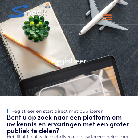
Registreer
Registreer en start direct met publiceren
Bent u op zoek naar een platform om
uw kennis en ervaringen met een groter
publiek te delen?
Heb jij altijd al willen schrijven en jouw ideeën delen met