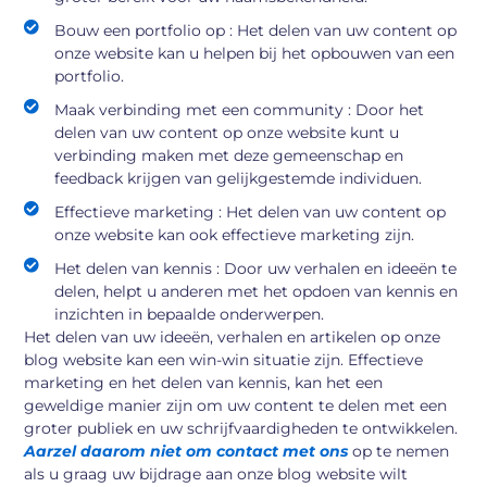
Bouw een portfolio op : Het delen van uw content op
onze website kan u helpen bij het opbouwen van een
portfolio.
Maak verbinding met een community : Door het
delen van uw content op onze website kunt u
verbinding maken met deze gemeenschap en
feedback krijgen van gelijkgestemde individuen.
Effectieve marketing : Het delen van uw content op
onze website kan ook effectieve marketing zijn.
Het delen van kennis : Door uw verhalen en ideeën te
delen, helpt u anderen met het opdoen van kennis en
inzichten in bepaalde onderwerpen.
Het delen van uw ideeën, verhalen en artikelen op onze
blog website kan een win-win situatie zijn. Effectieve
marketing en het delen van kennis, kan het een
geweldige manier zijn om uw content te delen met een
groter publiek en uw schrijfvaardigheden te ontwikkelen.
Aarzel daarom niet om contact met ons
op te nemen
als u graag uw bijdrage aan onze blog website wilt