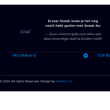
Ervaar Sneek zoals je het nog
nooit hebt gezien met Sneek Nu
— Jouw ultieme gids voor alles wat
deze levendige stad te bieden heeft.
INFORMATIE
TOP B
© 2024 All rights Reserved. Design by
Sneeknu.nl