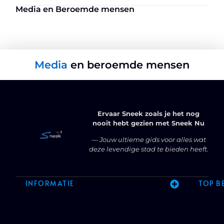
Media en Beroemde mensen
Media
en beroemde mensen
Ervaar Sneek zoals je het nog
nooit hebt gezien met Sneek Nu
— Jouw ultieme gids voor alles wat
deze levendige stad te bieden heeft.
INFORMATIE
TOP B