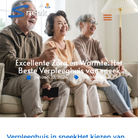
Excellente Zorg en Warmte: Het
Beste Verpleeghuis van sneek
januari 10, 2024
Verpleeghuis
Verpleeghuis in sneekHet kiezen van