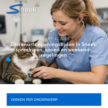
MAART 4, 2026
Dierenarts openingstijden in Sneek:
spreekuren, spoed en weekend-
regelingen
Openingstijden
VERKEN PER ONDERWERP