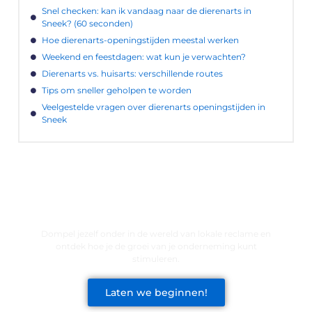
Snel checken: kan ik vandaag naar de dierenarts in
Sneek? (60 seconden)
Hoe dierenarts-openingstijden meestal werken
Weekend en feestdagen: wat kun je verwachten?
Dierenarts vs. huisarts: verschillende routes
Tips om sneller geholpen te worden
Veelgestelde vragen over dierenarts openingstijden in
Sneek
LATEN WE DE KRACHT VAN LOKALE
RECLAME ONTDEKKEN VOOR JOUW
BEDRIJF!
Dompel jezelf onder in de wereld van lokale reclame en
ontdek hoe je de groei van je onderneming kunt
stimuleren.
Laten we beginnen!