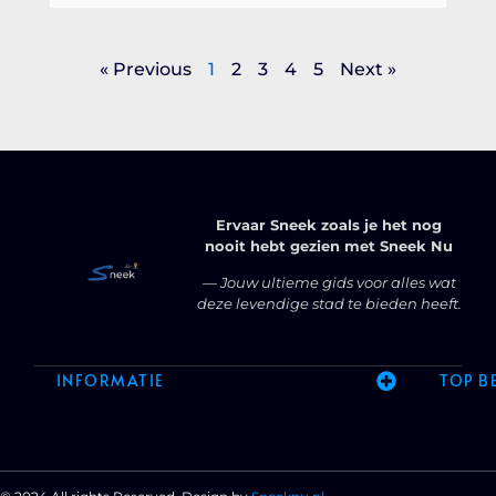
« Previous
1
2
3
4
5
Next »
Ervaar Sneek zoals je het nog
nooit hebt gezien met Sneek Nu
— Jouw ultieme gids voor alles wat
deze levendige stad te bieden heeft.
INFORMATIE
TOP B