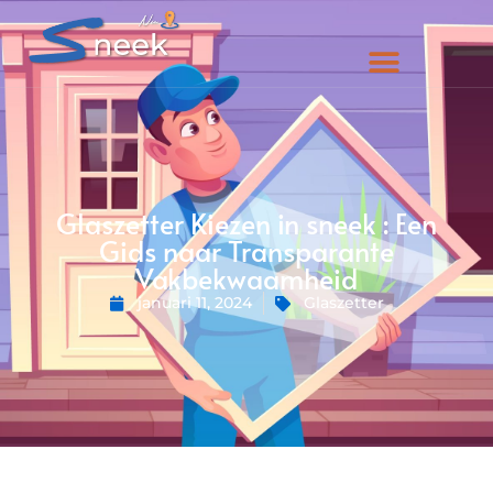
Glaszetter Kiezen in sneek : Een
Gids naar Transparante
Vakbekwaamheid
januari 11, 2024
Glaszetter