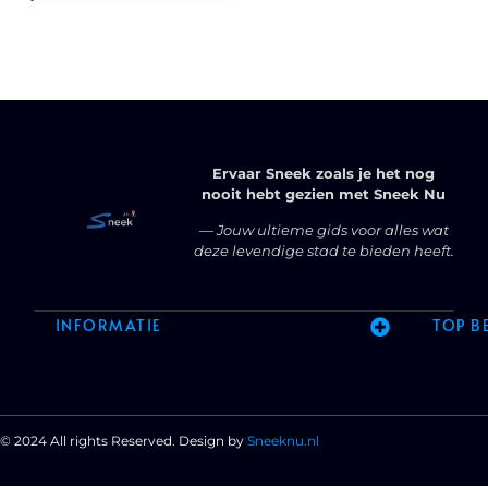
Ervaar Sneek zoals je het nog
nooit hebt gezien met Sneek Nu
— Jouw ultieme gids voor alles wat
deze levendige stad te bieden heeft.
INFORMATIE
TOP B
© 2024 All rights Reserved. Design by
Sneeknu.nl