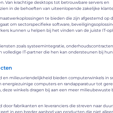
n. Van krachtige desktops tot betrouwbare servers en
ien in de behoeften van uiteenlopende zakelijke klant
maatwerkoplossingen te bieden die zijn afgestemd op d
 gaat om sectorspecifieke software, beveiligingsoplossi
rs kunnen u helpen bij het vinden van de juiste IT-op
iensten zoals systeemintegratie, onderhoudscontracten 
 volledige IT-partner die hen kan ondersteunen bij hun 
ucten
d en milieuvriendelijkheid bieden computerwinkels in 
an energiezuinige computers en randapparatuur tot ger
, deze winkels dragen bij aan een meer milieubewuste
 door fabrikanten en leveranciers die streven naar duu
teert in een breder aanbod van producten die niet alle