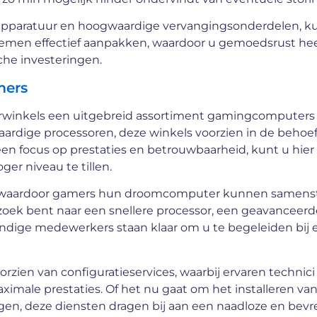
apparatuur en hoogwaardige vervangingsonderdelen, k
lemen effectief aanpakken, waardoor u gemoedsrust hee
he investeringen.
mers
rwinkels een uitgebreid assortiment gamingcomputers
aardige processoren, deze winkels voorzien in de behoe
n focus op prestaties en betrouwbaarheid, kunt u hier
r niveau te tillen.
s, waardoor gamers hun droomcomputer kunnen samenst
zoek bent naar een snellere processor, een geavanceerd
ndige medewerkers staan klaar om u te begeleiden bij e
rzien van configuratieservices, waarbij ervaren technic
imale prestaties. Of het nu gaat om het installeren va
ngen, deze diensten dragen bij aan een naadloze en bev