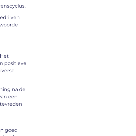
enscyclus.
edrijven
ntwoorde
 Het
n positieve
iverse
uning na de
van een
t tevreden
 in goed