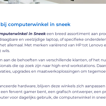
 bij computerwinkel in sneek
mputerwinkel in Sneek
een breed assortiment aan prod
aagbare en veelzijdige laptop, of specifieke onderdele
het allemaal. Met merken variërend van HP tot Lenovo 
 wils.
n aan de behoeften van verschillende klanten, of het n
ssionals die op zoek zijn naar high-end workstations. Daa
eparaties, upgrades en maatwerkoplossingen om tegemo
ceerde hardware, blijven deze winkels zich aanpasse
 een fervent gamer bent, een grafisch ontwerper, een
ter voor dagelijks gebruik, de computerwinkel in sne