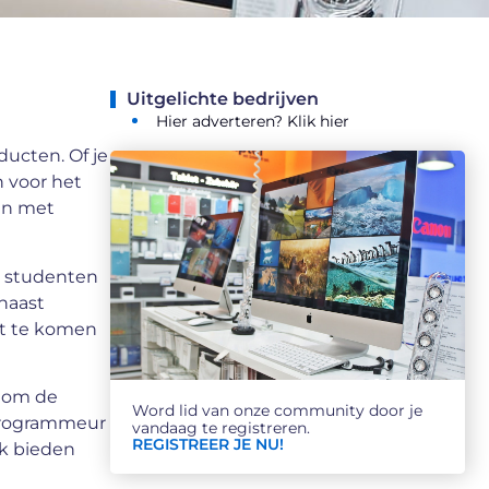
Uitgelichte bedrijven
Hier adverteren? Klik hier
ucten. Of je
n voor het
en met
u studenten
rnaast
et te komen
n om de
Word lid van onze community door je
 programmeur
vandaag te registreren.
REGISTREER JE NU!
ek bieden