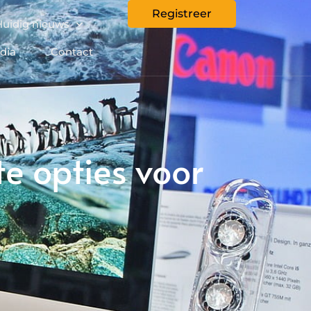
Registreer
Huidig nieuws
dia
Contact
e opties voor