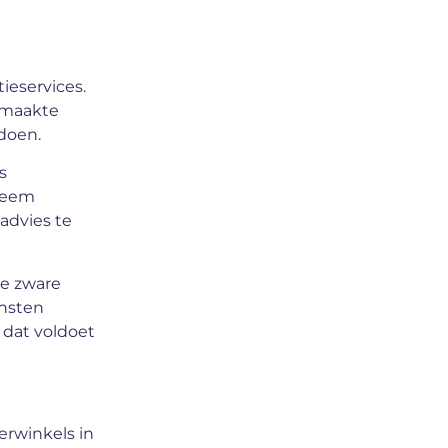
ieservices.
emaakte
doen.
s
steem
advies te
de zware
ensten
dat voldoet
erwinkels in