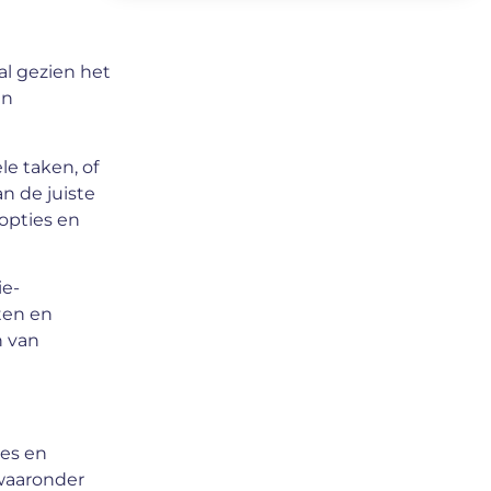
al gezien het
en
le taken, of
n de juiste
opties en
ie-
ten en
n van
res en
 waaronder