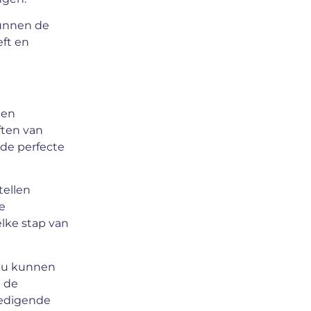
unnen de
ft en
 en
ften van
 de perfecte
ellen
e
lke stap van
i u kunnen
n de
redigende