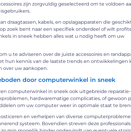
essoires zijn zorgvuldig geselecteerd om te voldoen a
isgebruikers.
n draagtassen, kabels, en opslagapparaten die geschikt
op zoek bent naar een specifiek onderdeel of wilt profit
kels in sneek hebben alles wat u nodig heeft om uw
 u te adviseren over de juiste accessoires en randapp
Met hun kennis van de laatste trends en ontwikkelingen 
n over uw aankopen.
eboden door computerwinkel in sneek
en computerwinkel in sneek ook uitgebreide reparatie-
eproblemen, hardwarematige complicaties, of gewoon p
ddelen om uw computer weer in optimale staat te bren
gnosticeren en verhelpen van diverse computerprobleme
ionerend systeem. Bovendien streven deze professional
u zo min mogelijk hinder ondervindt van eventuele stori