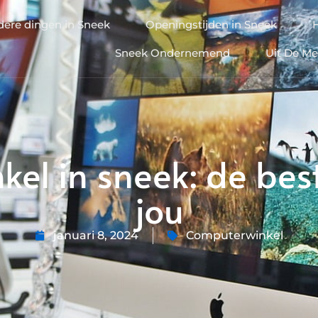
dere dingen in Sneek
Openingstijden in Sneek
Sneek Ondernemend
Uit De Me
el in sneek: de best
jou
januari 8, 2024
Computerwinkel