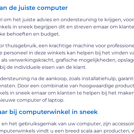
van de juiste computer
el om het juiste advies en ondersteuning te krijgen, voor
kels in sneek begrijpen dit en streven ernaar om klant
ieke behoeften en budget.
r thuisgebruik, een krachtige machine voor professione
personeel in deze winkels kan helpen bij het vinden va
als verwerkingskracht, grafische mogelijkheden, opslag
ij de individuele eisen van de klant.
rsteuning na de aankoop, zoals installatiehulp, garant
ensten. Door een combinatie van hoogwaardige produc
ls in sneek ernaar om klanten te helpen bij het make
nieuwe computer of laptop.
aar bij computerwinkel in sneek
it en het gebruiksgemak van uw computer, zijn accessoi
omputerwinkels vindt u een breed scala aan producten,