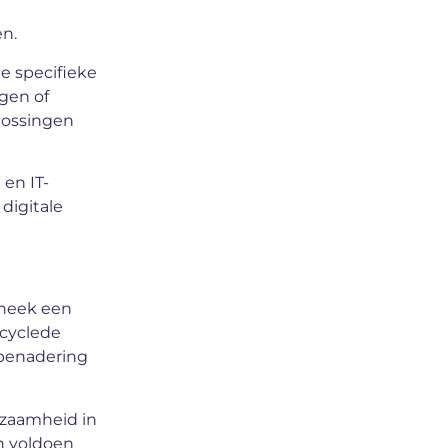
en.
e specifieke
ngen of
lossingen
en IT-
digitale
sneek een
ecyclede
 benadering
rzaamheid in
en voldoen