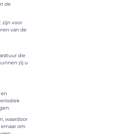
an de
 zijn voor
eren van de
aratuur die
kunnen zij u
 en
eriodiek
gen.
n, waardoor
s ernaar om
ngen.