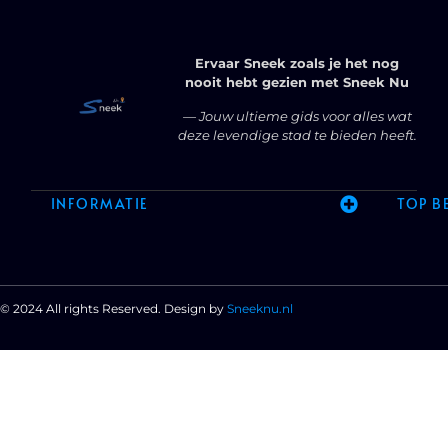
Ervaar Sneek zoals je het nog
nooit hebt gezien met Sneek Nu
— Jouw ultieme gids voor alles wat
deze levendige stad te bieden heeft.
INFORMATIE
TOP B
© 2024 All rights Reserved. Design by
Sneeknu.nl