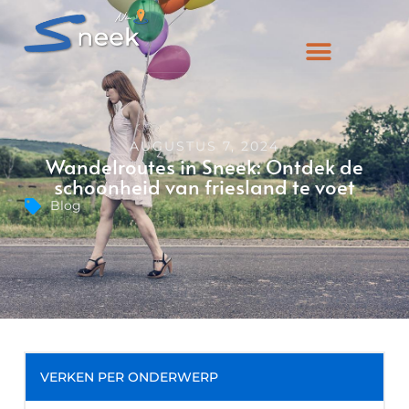
AUGUSTUS 7, 2024
Wandelroutes in Sneek: Ontdek de
schoonheid van friesland te voet
Blog
VERKEN PER ONDERWERP