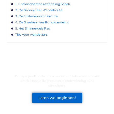
1. Historische stadswandeling Sneek
2. De Groene Ster Wandelroute
3. De Elfstedenwandelroute
4. De Sneekermeer Rondwandeling
5. Het Simmerdeis Pad
Tips voor wandelaars
LATEN WE DE KRACHT VAN LOKALE
RECLAME ONTDEKKEN VOOR JOUW
BEDRIJF!
Dompel jezelf onder in de wereld van lokale reclame en
ontdek hoe je de groei van je onderneming kunt
stimuleren.
Laten we beginnen!