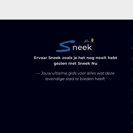
Ervaar Sneek zoals je het nog nooit hebt
gezien met Sneek Nu
— Jouw ultieme gids voor alles wat deze
levendige stad te bieden heeft.