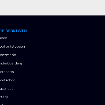
OP BEDRIJVEN
anen
ool ontstoppen
upermarkt
nderboerderij
erenarts
portschool
asstraat
taris