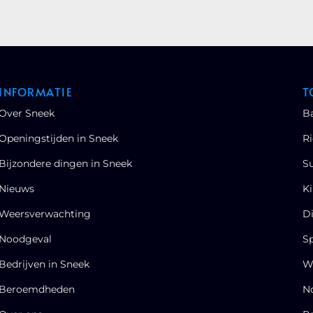
INFORMATIE
T
Over Sneek
B
Openingstijden in Sneek
Ri
Bijzondere dingen in Sneek
S
Nieuws
Ki
Weersverwachting
Di
Noodgeval
S
Bedrijven in Sneek
W
Beroemdheden
No