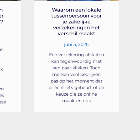
n
Waarom een lokale
er
tussenpersoon voor
n?
je zakelijke
verzekeringen het
verschil maakt
juni 5, 2026
de
Een verzekering afsluiten
kan tegenwoordig met
een paar klikken. Toch
jk
merken veel bedrijven
pas op het moment dat
er écht iets gebeurt of de
en
keuze die ze online
ek
maakten ook
ese