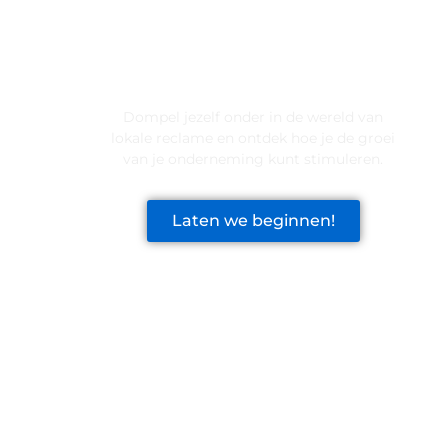
LATEN WE DE KRACHT VAN
LOKALE RECLAME ONTDEKKEN
VOOR JOUW BEDRIJF!
Dompel jezelf onder in de wereld van
lokale reclame en ontdek hoe je de groei
van je onderneming kunt stimuleren.
Laten we beginnen!