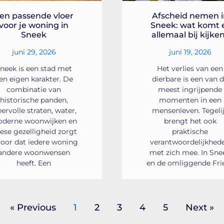
en passende vloer
Afscheid nemen i
voor je woning in
Sneek: wat komt 
Sneek
allemaal bij kijke
juni 29, 2026
juni 19, 2026
neek is een stad met
Het verlies van een
en eigen karakter. De
dierbare is een van 
combinatie van
meest ingrijpende
historische panden,
momenten in een
eervolle straten, water,
mensenleven. Tegeli
derne woonwijken en
brengt het ook
iese gezelligheid zorgt
praktische
voor dat iedere woning
verantwoordelijkhed
andere woonwensen
met zich mee. In Sne
heeft. Een
en de omliggende Fri
« Previous
1
2
3
4
5
Next »