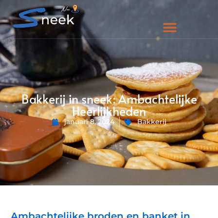
Bakkerij in sneek: Ambachtelijke
Heerlijkheden
januari 8, 2024
Bakkerij
Ambachtelijke broden en banket in